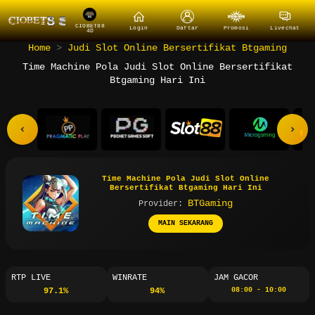
CIOBET88
Login
Daftar
Promosi
Livechat
4D
Home
>
Judi Slot Online Bersertifikat Btgaming
Time Machine
Pola
Judi Slot Online Bersertifikat
Btgaming
Hari Ini
Time Machine Pola Judi Slot Online
Bersertifikat Btgaming Hari Ini
BTGaming
Provider:
MAIN SEKARANG
RTP LIVE
WINRATE
JAM GACOR
97.1
%
94
%
08:00 - 10:00