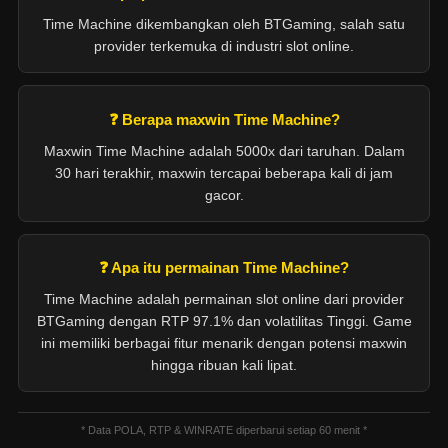
Time Machine dikembangkan oleh BTGaming, salah satu
provider terkemuka di industri slot online.
❓
Berapa maxwin Time Machine?
Maxwin Time Machine adalah 5000x dari taruhan. Dalam
30 hari terakhir, maxwin tercapai beberapa kali di jam
gacor.
❓
Apa itu permainan Time Machine?
Time Machine adalah permainan slot online dari provider
BTGaming dengan RTP 97.1% dan volatilitas Tinggi. Game
ini memiliki berbagai fitur menarik dengan potensi maxwin
hingga ribuan kali lipat.
* Data POLA, RTP & WINRATE diperbarui setiap 60 menit *