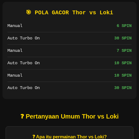
🎯 POLA GACOR
Thor vs Loki
Manual
6
SPIN
Auto Turbo On
30
SPIN
Manual
7
SPIN
Auto Turbo On
10
SPIN
Manual
10
SPIN
Auto Turbo On
30
SPIN
❓ Pertanyaan Umum
Thor vs Loki
❓
Apa itu permainan Thor vs Loki?