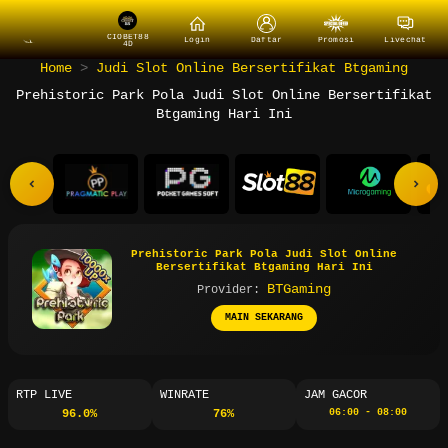
CIOBET88
Login
Daftar
Promosi
Livechat
4D
Home
>
Judi Slot Online Bersertifikat Btgaming
Prehistoric Park
Pola
Judi Slot Online Bersertifikat
Btgaming
Hari Ini
Prehistoric Park Pola Judi Slot Online
Bersertifikat Btgaming Hari Ini
BTGaming
Provider:
MAIN SEKARANG
RTP LIVE
WINRATE
JAM GACOR
96.0
%
76
%
06:00 - 08:00