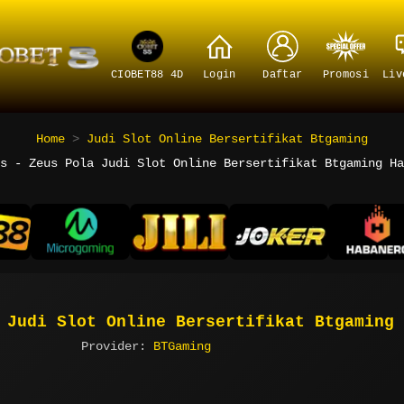
CIOBET88 4D
Login
Daftar
Promosi
Liv
Home
>
Judi Slot Online Bersertifikat Btgaming
s - Zeus
Pola
Judi Slot Online Bersertifikat Btgaming
Ha
 Judi Slot Online Bersertifikat Btgaming 
Provider:
BTGaming