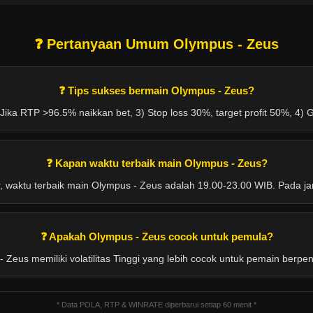
❓ Pertanyaan Umum
Olympus - Zeus
❓
Tips sukses bermain Olympus - Zeus?
Jika RTP >96.5% naikkan bet, 3) Stop loss 30%, target profit 50%, 4) 
❓
Kapan waktu terbaik main Olympus - Zeus?
ir, waktu terbaik main Olympus - Zeus adalah 19.00-23.00 WIB. Pada ja
❓
Apakah Olympus - Zeus cocok untuk pemula?
 Zeus memiliki volatilitas Tinggi yang lebih cocok untuk pemain berp
* Data POLA, RTP & WINRATE diperbarui setiap 60 menit *