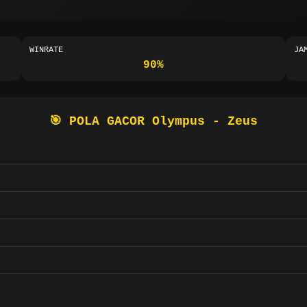
WINRATE
JA
90
%
🎯 POLA GACOR
Olympus - Zeus