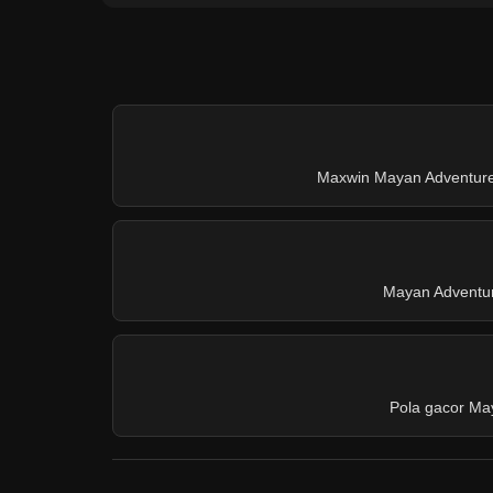
Maxwin Mayan Adventure a
Mayan Adventure
Pola gacor May