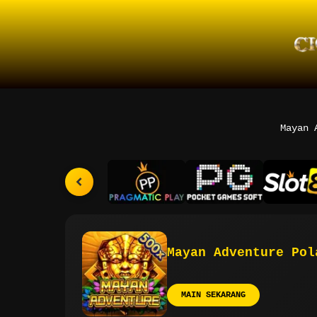
Mayan 
Mayan Adventure Pol
MAIN SEKARANG