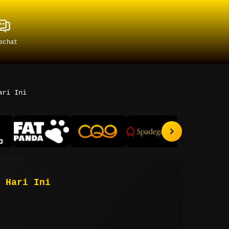
echat
ri Ini
 Hari Ini