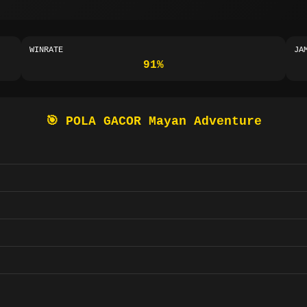
WINRATE
JA
91
%
🎯 POLA GACOR
Mayan Adventure