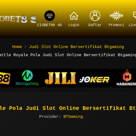
CIOBET88 4D
Login
Daftar
Promosi
Liv
Home
>
Judi Slot Online Bersertifikat Btgaming
attle Royale
Pola
Judi Slot Online Bersertifikat Btgamin
le Pola Judi Slot Online Bersertifikat Bt
Provider:
BTGaming