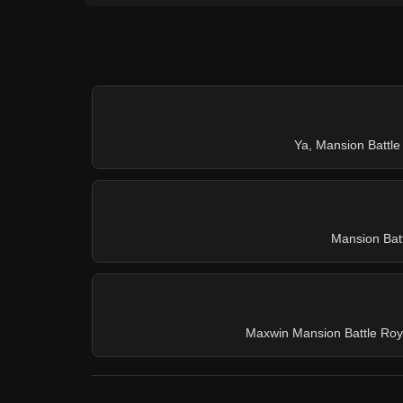
Ya, Mansion Battle
Mansion Batt
Maxwin Mansion Battle Royal