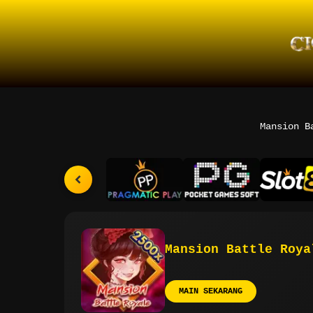
Mansion B
Mansion Battle Roya
MAIN SEKARANG