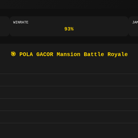
WINRATE
JA
93
%
🎯 POLA GACOR
Mansion Battle Royale