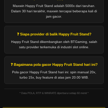
Maxwin Happy Fruit Stand adalah 5000x dari taruhan.
Dalam 30 hari terakhir, maxwin tercapai beberapa kali di
jam gacor.
❓
Siapa provider di balik Happy Fruit Stand?
Happy Fruit Stand dikembangkan oleh BTGaming, salah
satu provider terkemuka di industri slot online.
❓
Bagaimana pola gacor Happy Fruit Stand hari ini?
Pola gacor Happy Fruit Stand hari ini: spin manual 20x,
turbo 15x, buy feature di atas jam 20.00 WIB.
* Data POLA, RTP & WINRATE diperbarui setiap 60 menit *