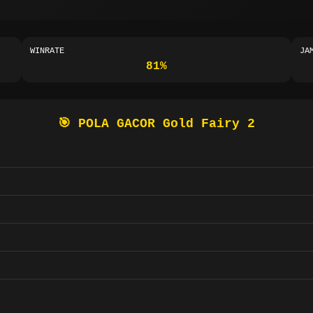
WINRATE
JA
81
%
🎯 POLA GACOR
Gold Fairy 2