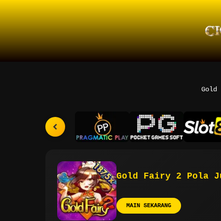
Gold 
Gold Fairy 2 Pola J
MAIN SEKARANG