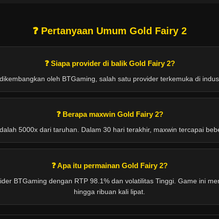
❓ Pertanyaan Umum
Gold Fairy 2
❓
Siapa provider di balik Gold Fairy 2?
 dikembangkan oleh BTGaming, salah satu provider terkemuka di industri
❓
Berapa maxwin Gold Fairy 2?
alah 5000x dari taruhan. Dalam 30 hari terakhir, maxwin tercapai bebe
❓
Apa itu permainan Gold Fairy 2?
ovider BTGaming dengan RTP 98.1% dan volatilitas Tinggi. Game ini mem
hingga ribuan kali lipat.