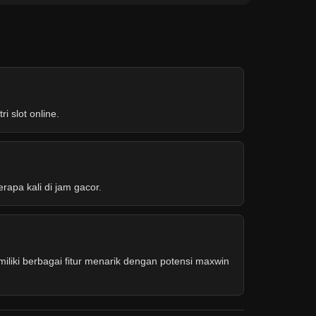
 slot online.
rapa kali di jam gacor.
iliki berbagai fitur menarik dengan potensi maxwin