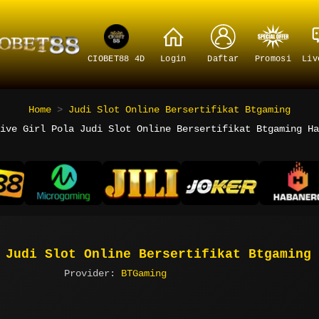
CIOBET88 4D
Login
Daftar
Promosi
Liv
Home
>
Judi Slot Online Bersertifikat Btgaming
ive Girl
Pola
Judi Slot Online Bersertifikat Btgaming
Ha
 Judi Slot Online Bersertifikat Btgaming 
Provider:
BTGaming