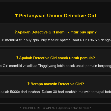
❓ Pertanyaan Umum
Detective Girl
❓
Apakah Detective Girl memiliki fitur buy spin?
Girl memiliki fitur buy spin. Buy feature optimal saat RTP >96.5% den
❓
Apakah Detective Girl cocok untuk pemula?
e Girl memiliki volatilitas Tinggi yang lebih cocok untuk pemain berpe
❓
Berapa maxwin Detective Girl?
adalah 5000x dari taruhan. Dalam 30 hari terakhir, maxwin tercapai bebe
* Data POLA, RTP & WINRATE diperbarui setiap 60 menit *