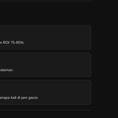
gan ROI 75-85%.
ngalaman.
rapa kali di jam gacor.