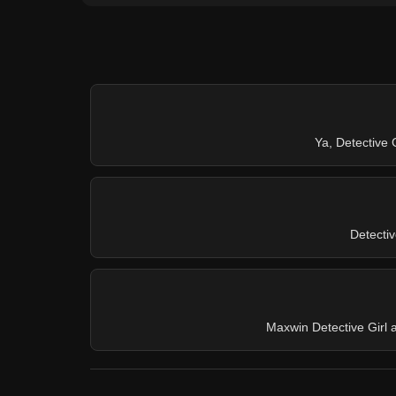
Ya, Detective 
Detectiv
Maxwin Detective Girl 