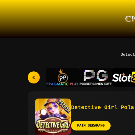
Detect
Detective Girl Pola
MAIN SEKARANG