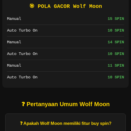
🎯 POLA GACOR
Wolf Moon
Manual
15
SPIN
Auto Turbo On
10
SPIN
Manual
14
SPIN
Auto Turbo On
10
SPIN
Manual
11
SPIN
Auto Turbo On
10
SPIN
❓ Pertanyaan Umum
Wolf Moon
❓
Apakah Wolf Moon memiliki fitur buy spin?