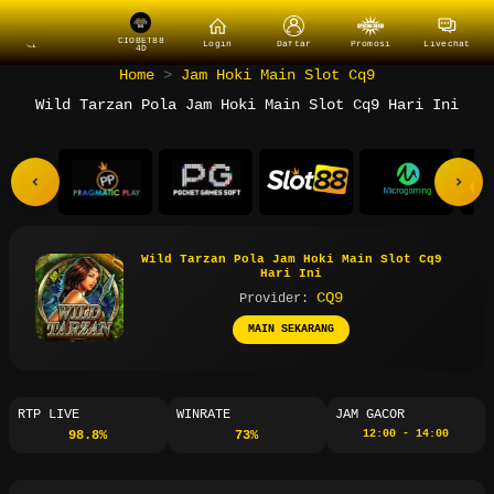
CIOBET88
Login
Daftar
Promosi
Livechat
4D
Home
>
Jam Hoki Main Slot Cq9
Wild Tarzan
Pola
Jam Hoki Main Slot Cq9
Hari Ini
Wild Tarzan Pola Jam Hoki Main Slot Cq9
Hari Ini
CQ9
Provider:
MAIN SEKARANG
RTP LIVE
WINRATE
JAM GACOR
98.8
%
73
%
12:00 - 14:00