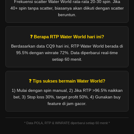
Frekuensi scatter Water World rata-rata 20-30 spin. Jika
40+ spin tanpa scatter, biasanya akan diikuti dengan scatter
beruntun.
❓
Berapa RTP Water World hari ini?
Berdasarkan data CQ9 hari ini, RTP Water World berada di
95.5% dengan winrate 72%. Data diperbarui real-time
setiap 60 menit.
❓
Tips sukses bermain Water World?
1) Mulai dengan spin manual, 2) Jika RTP >96.5% naikkan
bet, 3) Stop loss 30%, target profit 50%, 4) Gunakan buy
feature di jam gacor.
* Data POLA, RTP & WINRATE diperbarui setiap 60 menit *