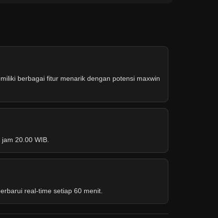
iliki berbagai fitur menarik dengan potensi maxwin
s jam 20.00 WIB.
barui real-time setiap 60 menit.