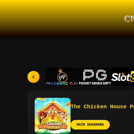
The Chicken House P
MAIN SEKARANG