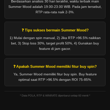
Berdasarkan analisis 30 hari terakhir, waktu terbaik main
Summer Mood adalah 19.00-23.00 WIB. Pada jam tersebut,
RTP rata-rata naik 2-3%.
❓
Tips sukses bermain Summer Mood?
1) Mulai dengan spin manual, 2) Jika RTP >96.5% naikkan
bet, 3) Stop loss 30%, target profit 50%, 4) Gunakan buy
feature di jam gacor.
❓
Apakah Summer Mood memiliki fitur buy spin?
Ya, Summer Mood memiliki fitur buy spin. Buy feature
optimal saat RTP >96.5% dengan ROI 75-85%.
* Data POLA, RTP & WINRATE diperbarui setiap 60 menit *