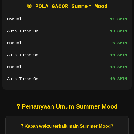
🎯 POLA GACOR
Summer Mood
Manual
11
SPIN
Auto Turbo On
10
SPIN
Manual
6
SPIN
Auto Turbo On
10
SPIN
Manual
13
SPIN
Auto Turbo On
10
SPIN
❓ Pertanyaan Umum
Summer Mood
❓
Kapan waktu terbaik main Summer Mood?