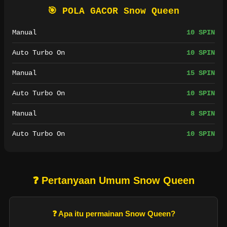
🎯 POLA GACOR
Snow Queen
Manual
10
SPIN
Auto Turbo On
10
SPIN
Manual
15
SPIN
Auto Turbo On
10
SPIN
Manual
8
SPIN
Auto Turbo On
10
SPIN
❓ Pertanyaan Umum
Snow Queen
❓
Apa itu permainan Snow Queen?