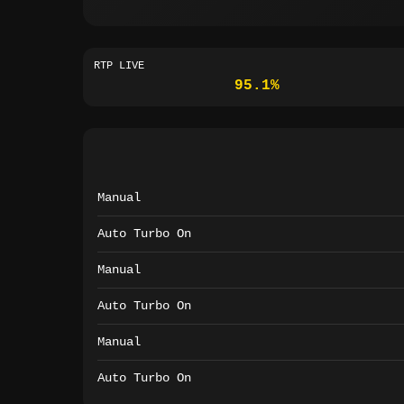
RTP LIVE
95.1
%
Manual
Auto Turbo On
Manual
Auto Turbo On
Manual
Auto Turbo On