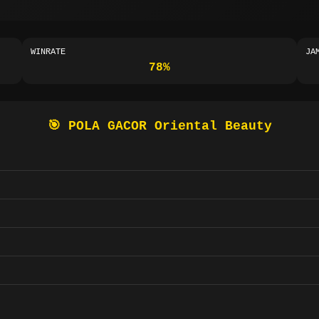
WINRATE
JA
78
%
🎯 POLA GACOR
Oriental Beauty