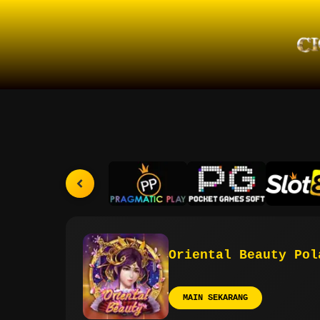
Oriental Beauty Pol
MAIN SEKARANG