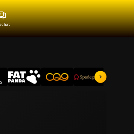
echat