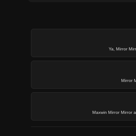
Ya, Mirror Mi
Mirror 
Maxwin Mirror Mirror a