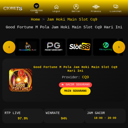
CIOBET88
Login
Daftar
Promosi
Livechat
4D
Home
>
Jam Hoki Main Slot Cq9
Good Fortune M
Pola
Jam Hoki Main Slot Cq9
Hari Ini
Good Fortune M Pola Jam Hoki Main Slot Cq9
Hari Ini
CQ9
Provider:
🔥 GACOR SEKARANG
MAIN SEKARANG
RTP LIVE
WINRATE
JAM GACOR
97.9
%
94
%
18:00 - 20:00