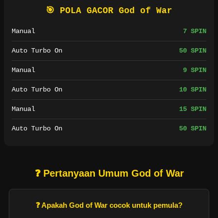
🎯 POLA GACOR
God of War
Manual
7
SPIN
Auto Turbo On
50
SPIN
Manual
9
SPIN
Auto Turbo On
10
SPIN
Manual
15
SPIN
Auto Turbo On
50
SPIN
❓ Pertanyaan Umum
God of War
❓
Apakah God of War cocok untuk pemula?