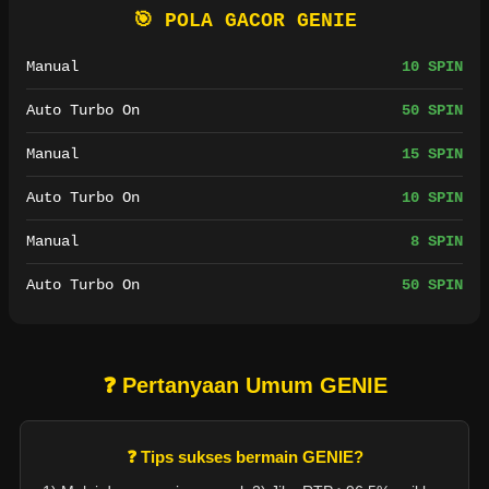
🎯 POLA GACOR
GENIE
Manual
10
SPIN
Auto Turbo On
50
SPIN
Manual
15
SPIN
Auto Turbo On
10
SPIN
Manual
8
SPIN
Auto Turbo On
50
SPIN
❓ Pertanyaan Umum
GENIE
❓
Tips sukses bermain GENIE?