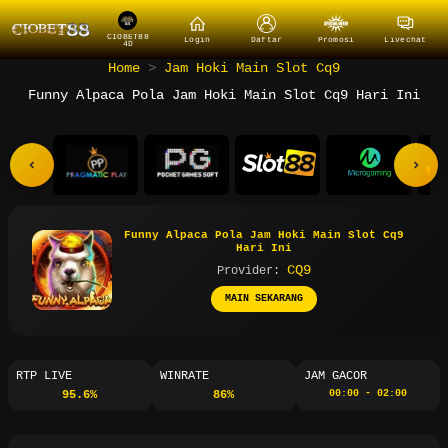
CIOBET88
Login
Daftar
Promosi
Livechat
4D
Home
>
Jam Hoki Main Slot Cq9
Funny Alpaca
Pola
Jam Hoki Main Slot Cq9
Hari Ini
Funny Alpaca Pola Jam Hoki Main Slot Cq9
Hari Ini
CQ9
Provider:
MAIN SEKARANG
RTP LIVE
WINRATE
JAM GACOR
95.6
%
86
%
00:00 - 02:00