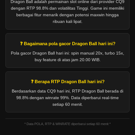
Dragon Ball adalah permainan slot online dari provider CQ9
dengan RTP 98.8% dan volatilitas Tinggi. Game ini memiliki
berbagai fitur menarik dengan potensi maxwin hingga
ribuan kali lipat.
❓
Bagaimana pola gacor Dragon Ball hari ini?
Pola gacor Dragon Ball hari ini: spin manual 20x, turbo 15x,
buy feature di atas jam 20.00 WIB.
❓
Berapa RTP Dragon Ball hari ini?
Berdasarkan data CQ9 hari ini, RTP Dragon Ball berada di
98.8% dengan winrate 99%. Data diperbarui real-time
setiap 60 menit.
* Data POLA, RTP & WINRATE diperbarui setiap 60 menit *