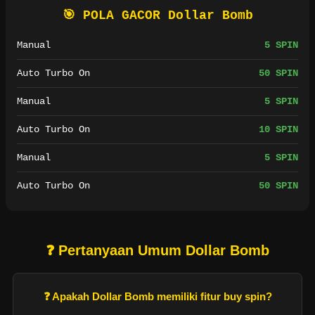
🎯 POLA GACOR
Dollar Bomb
Manual
5
SPIN
Auto Turbo On
50
SPIN
Manual
5
SPIN
Auto Turbo On
10
SPIN
Manual
5
SPIN
Auto Turbo On
50
SPIN
❓ Pertanyaan Umum
Dollar Bomb
❓
Apakah Dollar Bomb memiliki fitur buy spin?