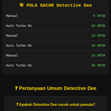
🎯 POLA GACOR
Detective Dee
Manual
9
SPIN
Auto Turbo On
10
SPIN
Manual
13
SPIN
Auto Turbo On
10
SPIN
Manual
14
SPIN
Auto Turbo On
10
SPIN
❓ Pertanyaan Umum
Detective Dee
❓
Apakah Detective Dee cocok untuk pemula?