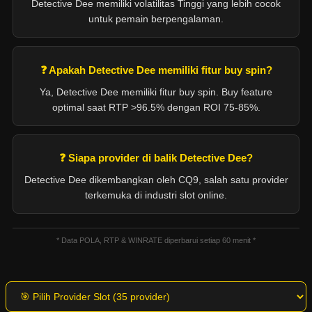
Detective Dee memiliki volatilitas Tinggi yang lebih cocok
untuk pemain berpengalaman.
❓
Apakah Detective Dee memiliki fitur buy spin?
Ya, Detective Dee memiliki fitur buy spin. Buy feature
optimal saat RTP >96.5% dengan ROI 75-85%.
❓
Siapa provider di balik Detective Dee?
Detective Dee dikembangkan oleh CQ9, salah satu provider
terkemuka di industri slot online.
* Data POLA, RTP & WINRATE diperbarui setiap 60 menit *