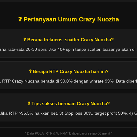
❓ Pertanyaan Umum
Crazy Nuozha
❓
Berapa frekuensi scatter Crazy Nuozha?
ha rata-rata 20-30 spin. Jika 40+ spin tanpa scatter, biasanya akan dii
❓
Berapa RTP Crazy Nuozha hari ini?
, RTP Crazy Nuozha berada di 99.0% dengan winrate 99%. Data diperba
❓
Tips sukses bermain Crazy Nuozha?
Jika RTP >96.5% naikkan bet, 3) Stop loss 30%, target profit 50%, 4) 
* Data POLA, RTP & WINRATE diperbarui setiap 60 menit *