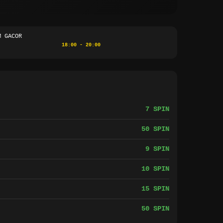
M GACOR
18:00 - 20:00
7
SPIN
50
SPIN
9
SPIN
10
SPIN
15
SPIN
50
SPIN