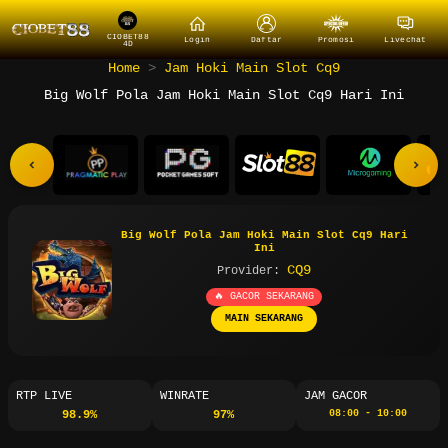
CIOBET88
Login
Daftar
Promosi
Livechat
4D
Home
>
Jam Hoki Main Slot Cq9
Big Wolf
Pola
Jam Hoki Main Slot Cq9
Hari Ini
Big Wolf Pola Jam Hoki Main Slot Cq9 Hari
Ini
CQ9
Provider:
🔥 GACOR SEKARANG
MAIN SEKARANG
RTP LIVE
WINRATE
JAM GACOR
98.9
%
97
%
08:00 - 10:00