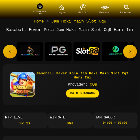
CIOBET88
Login
Daftar
Promosi
Livechat
4D
Home
>
Jam Hoki Main Slot Cq9
Baseball Fever
Pola
Jam Hoki Main Slot Cq9
Hari Ini
Baseball Fever Pola Jam Hoki Main Slot Cq9
Hari Ini
CQ9
Provider:
MAIN SEKARANG
RTP LIVE
WINRATE
JAM GACOR
97.1
%
86
%
04:00 - 06:00