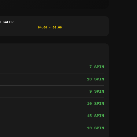
M GACOR
04:00 - 06:00
7
SPIN
10
SPIN
9
SPIN
10
SPIN
15
SPIN
10
SPIN