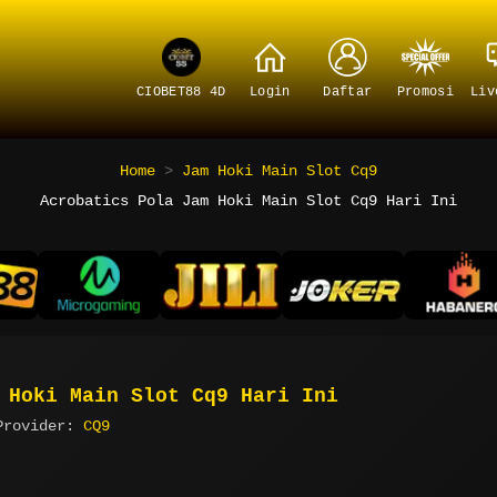
CIOBET88 4D
Login
Daftar
Promosi
Liv
Home
>
Jam Hoki Main Slot Cq9
Acrobatics
Pola
Jam Hoki Main Slot Cq9
Hari Ini
 Hoki Main Slot Cq9 Hari Ini
Provider:
CQ9