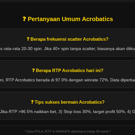
❓ Pertanyaan Umum
Acrobatics
❓
Berapa frekuensi scatter Acrobatics?
s rata-rata 20-30 spin. Jika 40+ spin tanpa scatter, biasanya akan diik
❓
Berapa RTP Acrobatics hari ini?
ni, RTP Acrobatics berada di 97.0% dengan winrate 72%. Data diperbaru
❓
Tips sukses bermain Acrobatics?
Jika RTP >96.5% naikkan bet, 3) Stop loss 30%, target profit 50%, 4) 
* Data POLA, RTP & WINRATE diperbarui setiap 60 menit *