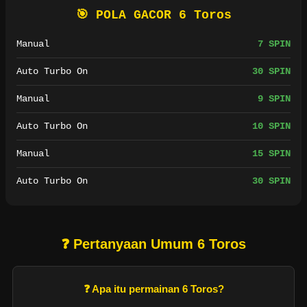
🎯 POLA GACOR
6 Toros
Manual
7
SPIN
Auto Turbo On
30
SPIN
Manual
9
SPIN
Auto Turbo On
10
SPIN
Manual
15
SPIN
Auto Turbo On
30
SPIN
❓ Pertanyaan Umum
6 Toros
❓
Apa itu permainan 6 Toros?