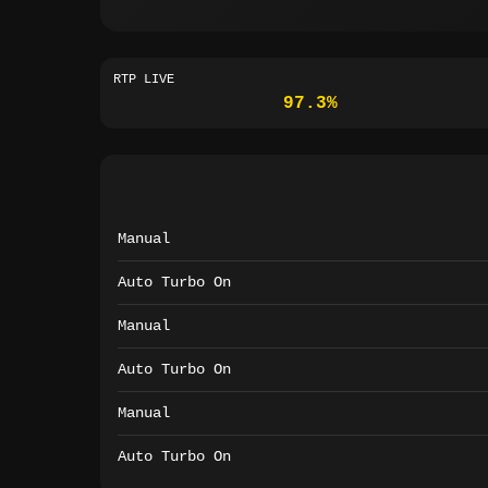
RTP LIVE
97.3
%
Manual
Auto Turbo On
Manual
Auto Turbo On
Manual
Auto Turbo On