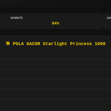
WINRATE
JA
94
%
🎯 POLA GACOR
Starlight Princess 1000