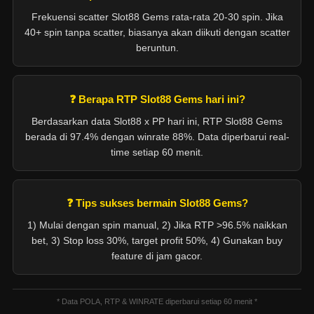
Frekuensi scatter Slot88 Gems rata-rata 20-30 spin. Jika
40+ spin tanpa scatter, biasanya akan diikuti dengan scatter
beruntun.
❓
Berapa RTP Slot88 Gems hari ini?
Berdasarkan data Slot88 x PP hari ini, RTP Slot88 Gems
berada di 97.4% dengan winrate 88%. Data diperbarui real-
time setiap 60 menit.
❓
Tips sukses bermain Slot88 Gems?
1) Mulai dengan spin manual, 2) Jika RTP >96.5% naikkan
bet, 3) Stop loss 30%, target profit 50%, 4) Gunakan buy
feature di jam gacor.
* Data POLA, RTP & WINRATE diperbarui setiap 60 menit *