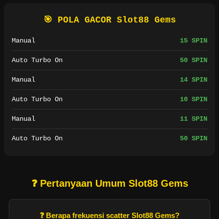
🎯 POLA GACOR
Slot88 Gems
Manual
15
SPIN
Auto Turbo On
50
SPIN
Manual
14
SPIN
Auto Turbo On
10
SPIN
Manual
11
SPIN
Auto Turbo On
50
SPIN
❓ Pertanyaan Umum
Slot88 Gems
❓
Berapa frekuensi scatter Slot88 Gems?