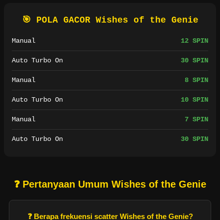
🎯 POLA GACOR
Wishes of the Genie
Manual
12
SPIN
Auto Turbo On
30
SPIN
Manual
8
SPIN
Auto Turbo On
10
SPIN
Manual
7
SPIN
Auto Turbo On
30
SPIN
❓ Pertanyaan Umum
Wishes of the Genie
❓
Berapa frekuensi scatter Wishes of the Genie?