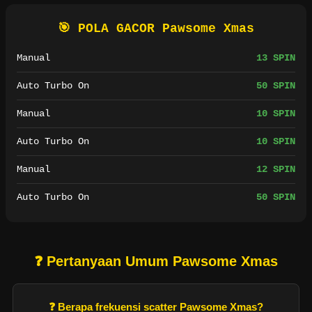
🎯 POLA GACOR
Pawsome Xmas
Manual
13
SPIN
Auto Turbo On
50
SPIN
Manual
10
SPIN
Auto Turbo On
10
SPIN
Manual
12
SPIN
Auto Turbo On
50
SPIN
❓ Pertanyaan Umum
Pawsome Xmas
❓
Berapa frekuensi scatter Pawsome Xmas?