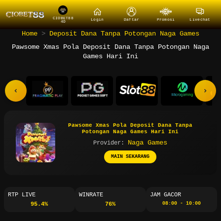
CIOBET88
Login
Daftar
Promosi
Livechat
4D
Home
>
Deposit Dana Tanpa Potongan Naga Games
Pawsome Xmas
Pola
Deposit Dana Tanpa Potongan Naga
Games
Hari Ini
Pawsome Xmas Pola Deposit Dana Tanpa
Potongan Naga Games Hari Ini
Naga Games
Provider:
MAIN SEKARANG
RTP LIVE
WINRATE
JAM GACOR
95.4
%
76
%
08:00 - 10:00