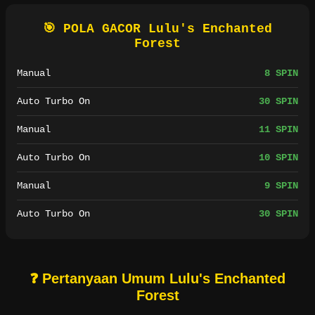
🎯 POLA GACOR
Lulu's Enchanted
Forest
Manual
8
SPIN
Auto Turbo On
30
SPIN
Manual
11
SPIN
Auto Turbo On
10
SPIN
Manual
9
SPIN
Auto Turbo On
30
SPIN
❓ Pertanyaan Umum
Lulu's Enchanted
Forest