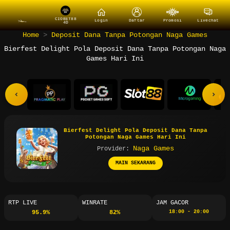
CIOBET88
Login
Daftar
Promosi
Livechat
4D
Home
>
Deposit Dana Tanpa Potongan Naga Games
Bierfest Delight
Pola
Deposit Dana Tanpa Potongan Naga
Games
Hari Ini
Bierfest Delight Pola Deposit Dana Tanpa
Potongan Naga Games Hari Ini
Naga Games
Provider:
MAIN SEKARANG
RTP LIVE
WINRATE
JAM GACOR
95.9
%
82
%
18:00 - 20:00