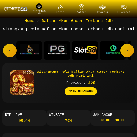
CIOBET88
Login
Daftar
Promosi
Livechat
4D
Home
>
Daftar Akun Gacor Terbaru Jdb
XiYangYang
Pola
Daftar Akun Gacor Terbaru Jdb
Hari Ini
XiYangYang Pola Daftar Akun Gacor Terbaru
Jdb Hari Ini
JDB
Provider:
MAIN SEKARANG
RTP LIVE
WINRATE
JAM GACOR
95.4
%
70
%
08:00 - 10:00