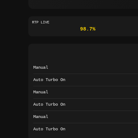
RTP LIVE
98.7
%
Manual
Auto Turbo On
Manual
Auto Turbo On
Manual
Auto Turbo On