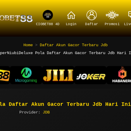
CIOBET88 4D
Login
Daftar
Promosi
Liv
Home
>
Daftar Akun Gacor Terbaru Jdb
perNiubiDeluxe
Pola
Daftar Akun Gacor Terbaru Jdb
Hari I
la Daftar Akun Gacor Terbaru Jdb Hari Ini
Provider:
JDB