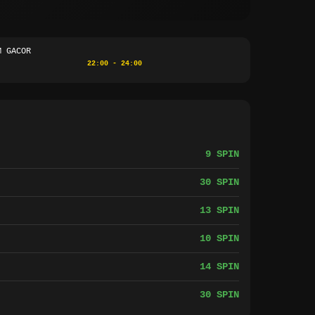
M GACOR
22:00 - 24:00
9
SPIN
30
SPIN
13
SPIN
10
SPIN
14
SPIN
30
SPIN