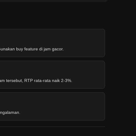
Gunakan buy feature di jam gacor.
am tersebut, RTP rata-rata naik 2-3%.
pengalaman.