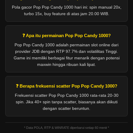
Pola gacor Pop Pop Candy 1000 hari ini: spin manual 20x,
turbo 15x, buy feature di atas jam 20.00 WIB.
❓
Apa itu permainan Pop Pop Candy 1000?
Pop Pop Candy 1000 adalah permainan slot online dari
provider JDB dengan RTP 97.7% dan volatilitas Tinggi.
Game ini memiliki berbagai fitur menarik dengan potensi
maxwin hingga ribuan kali lipat.
❓
Berapa frekuensi scatter Pop Pop Candy 1000?
Frekuensi scatter Pop Pop Candy 1000 rata-rata 20-30
spin. Jika 40+ spin tanpa scatter, biasanya akan diikuti
dengan scatter beruntun.
* Data POLA, RTP & WINRATE diperbarui setiap 60 menit *