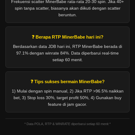
Frekuensi scatter MinerBabe rata-rata 20-30 spin. Jika 40+
spin tanpa scatter, biasanya akan diikuti dengan scatter
beruntun.
❓
Berapa RTP MinerBabe hari ini?
Berdasarkan data JDB hari ini, RTP MinerBabe berada di
97.1% dengan winrate 84%. Data diperbarui real-time
setiap 60 menit.
❓
Tips sukses bermain MinerBabe?
1) Mulai dengan spin manual, 2) Jika RTP >96.5% naikkan
bet, 3) Stop loss 30%, target profit 50%, 4) Gunakan buy
feature di jam gacor.
* Data POLA, RTP & WINRATE diperbarui setiap 60 menit *