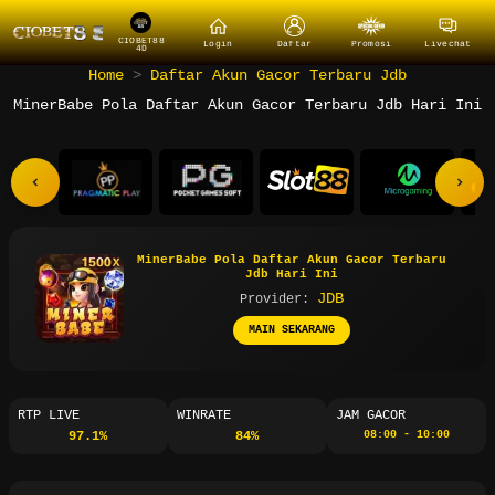
CIOBET88
Login
Daftar
Promosi
Livechat
4D
Home
>
Daftar Akun Gacor Terbaru Jdb
MinerBabe
Pola
Daftar Akun Gacor Terbaru Jdb
Hari Ini
MinerBabe Pola Daftar Akun Gacor Terbaru
Jdb Hari Ini
JDB
Provider:
MAIN SEKARANG
RTP LIVE
WINRATE
JAM GACOR
97.1
%
84
%
08:00 - 10:00