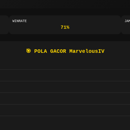
WINRATE
JA
71
%
🎯 POLA GACOR
MarvelousIV