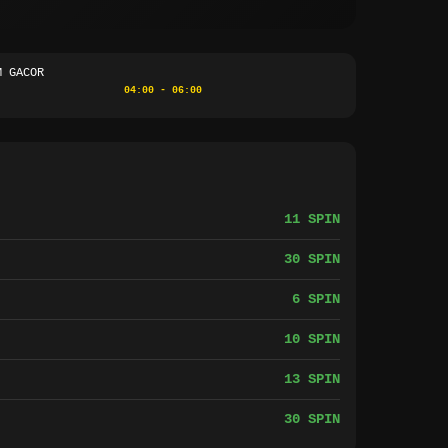
M GACOR
04:00 - 06:00
11
SPIN
30
SPIN
6
SPIN
10
SPIN
13
SPIN
30
SPIN