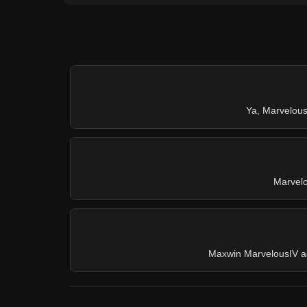
Ya, Marvelous
Marvelo
Maxwin MarvelousIV ada