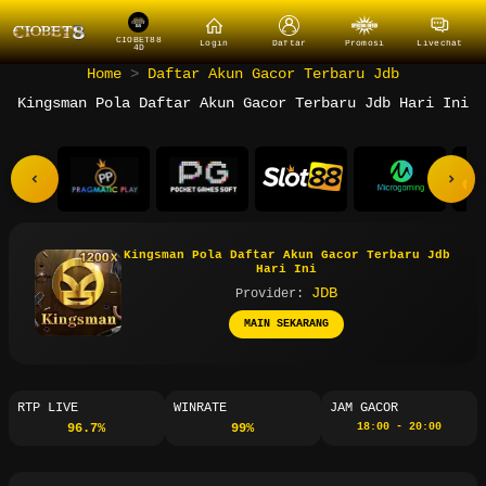
CIOBET88
Login
Daftar
Promosi
Livechat
4D
Home
>
Daftar Akun Gacor Terbaru Jdb
Kingsman
Pola
Daftar Akun Gacor Terbaru Jdb
Hari Ini
Kingsman Pola Daftar Akun Gacor Terbaru Jdb
Hari Ini
JDB
Provider:
MAIN SEKARANG
RTP LIVE
WINRATE
JAM GACOR
96.7
%
99
%
18:00 - 20:00