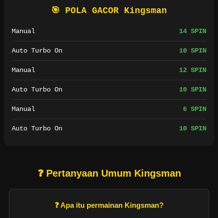
🎯 POLA GACOR
Kingsman
Manual
14
SPIN
Auto Turbo On
10
SPIN
Manual
12
SPIN
Auto Turbo On
10
SPIN
Manual
6
SPIN
Auto Turbo On
10
SPIN
❓ Pertanyaan Umum
Kingsman
❓
Apa itu permainan Kingsman?