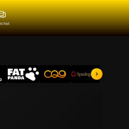
echat