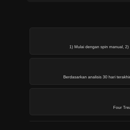
1) Mulai dengan spin manual, 2) 
Berdasarkan analisis 30 hari terakh
Four Trea