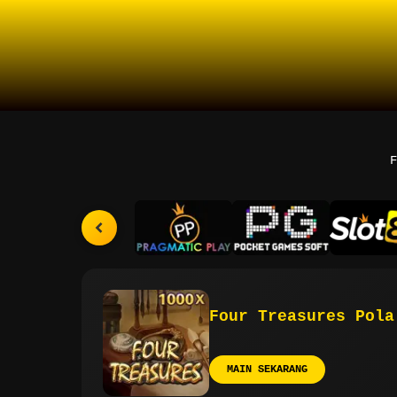
F
Four Treasures Pola
MAIN SEKARANG