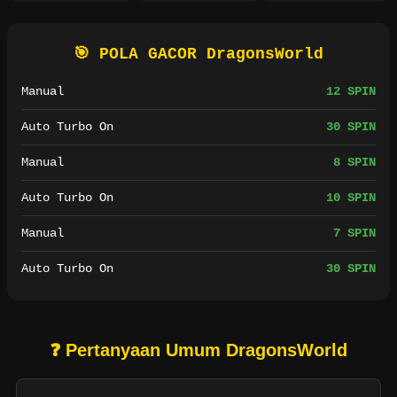
🎯 POLA GACOR
DragonsWorld
Manual
12
SPIN
Auto Turbo On
30
SPIN
Manual
8
SPIN
Auto Turbo On
10
SPIN
Manual
7
SPIN
Auto Turbo On
30
SPIN
❓ Pertanyaan Umum
DragonsWorld