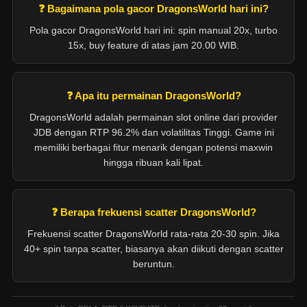
❓
Bagaimana pola gacor DragonsWorld hari ini?
Pola gacor DragonsWorld hari ini: spin manual 20x, turbo
15x, buy feature di atas jam 20.00 WIB.
❓
Apa itu permainan DragonsWorld?
DragonsWorld adalah permainan slot online dari provider
JDB dengan RTP 96.2% dan volatilitas Tinggi. Game ini
memiliki berbagai fitur menarik dengan potensi maxwin
hingga ribuan kali lipat.
❓
Berapa frekuensi scatter DragonsWorld?
Frekuensi scatter DragonsWorld rata-rata 20-30 spin. Jika
40+ spin tanpa scatter, biasanya akan diikuti dengan scatter
beruntun.