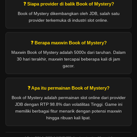
❓
Siapa provider di balik Book of Mystery?
Book of Mystery dikembangkan oleh JDB, salah satu
provider terkemuka di industri slot online.
❓
Berapa maxwin Book of Mystery?
Maxwin Book of Mystery adalah 5000x dari taruhan. Dalam
30 hari terakhir, maxwin tercapai beberapa kali di jam
gacor.
❓
Apa itu permainan Book of Mystery?
Book of Mystery adalah permainan slot online dari provider
JDB dengan RTP 98.8% dan volatilitas Tinggi. Game ini
memiliki berbagai fitur menarik dengan potensi maxwin
hingga ribuan kali lipat.