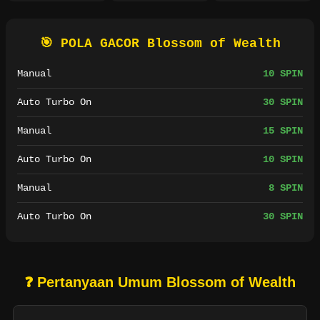
🎯 POLA GACOR
Blossom of Wealth
Manual
10
SPIN
Auto Turbo On
30
SPIN
Manual
15
SPIN
Auto Turbo On
10
SPIN
Manual
8
SPIN
Auto Turbo On
30
SPIN
❓ Pertanyaan Umum
Blossom of Wealth