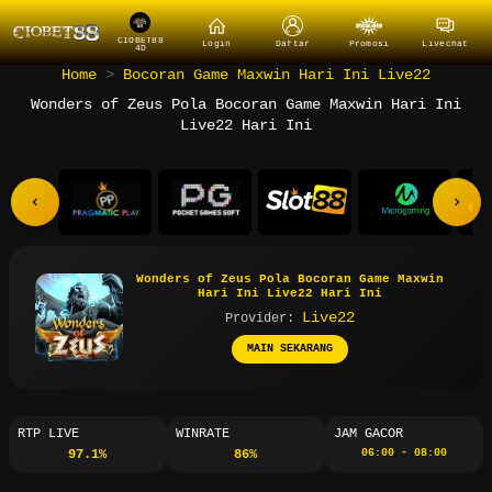
CIOBET88
Login
Daftar
Promosi
Livechat
4D
Home
>
Bocoran Game Maxwin Hari Ini Live22
Wonders of Zeus
Pola
Bocoran Game Maxwin Hari Ini
Live22
Hari Ini
Wonders of Zeus Pola Bocoran Game Maxwin
Hari Ini Live22 Hari Ini
Live22
Provider:
MAIN SEKARANG
RTP LIVE
WINRATE
JAM GACOR
97.1
%
86
%
06:00 - 08:00