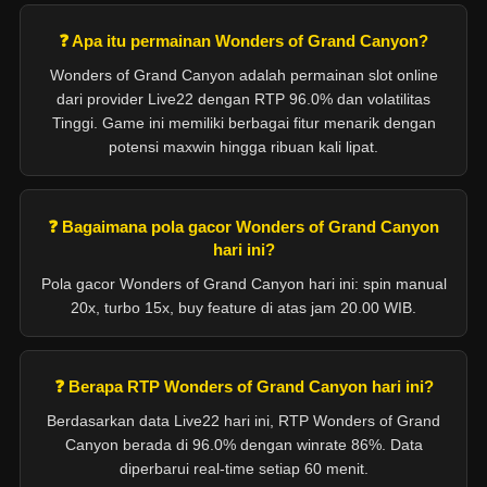
❓
Apa itu permainan Wonders of Grand Canyon?
Wonders of Grand Canyon adalah permainan slot online
dari provider Live22 dengan RTP 96.0% dan volatilitas
Tinggi. Game ini memiliki berbagai fitur menarik dengan
potensi maxwin hingga ribuan kali lipat.
❓
Bagaimana pola gacor Wonders of Grand Canyon
hari ini?
Pola gacor Wonders of Grand Canyon hari ini: spin manual
20x, turbo 15x, buy feature di atas jam 20.00 WIB.
❓
Berapa RTP Wonders of Grand Canyon hari ini?
Berdasarkan data Live22 hari ini, RTP Wonders of Grand
Canyon berada di 96.0% dengan winrate 86%. Data
diperbarui real-time setiap 60 menit.