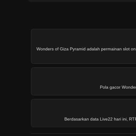
Wonders of Giza Pyramid adalah permainan slot onli
Pola gacor Wonders
Berdasarkan data Live22 hari ini, R