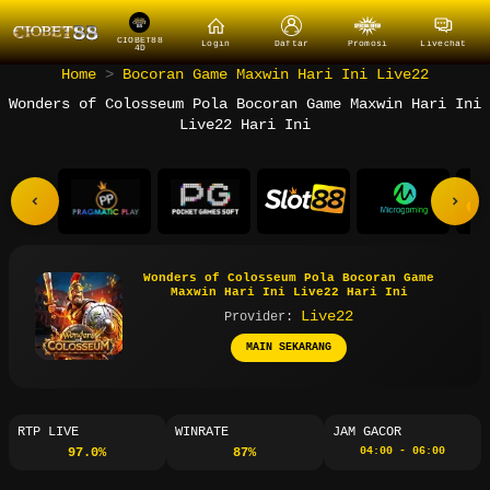
CIOBET88
Login
Daftar
Promosi
Livechat
4D
Home
>
Bocoran Game Maxwin Hari Ini Live22
Wonders of Colosseum
Pola
Bocoran Game Maxwin Hari Ini
Live22
Hari Ini
Wonders of Colosseum Pola Bocoran Game
Maxwin Hari Ini Live22 Hari Ini
Live22
Provider:
MAIN SEKARANG
RTP LIVE
WINRATE
JAM GACOR
97.0
%
87
%
04:00 - 06:00